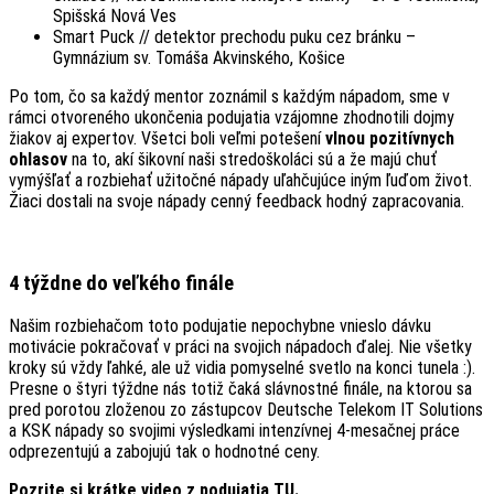
Spišská Nová Ves
Smart Puck // detektor prechodu puku cez bránku –
Gymnázium sv. Tomáša Akvinského, Košice
Po tom, čo sa každý mentor zoznámil s každým nápadom, sme v
rámci otvoreného ukončenia podujatia vzájomne zhodnotili dojmy
žiakov aj expertov. Všetci boli veľmi potešení
vlnou pozitívnych
ohlasov
na to, akí šikovní naši stredoškoláci sú a že majú chuť
vymýšľať a rozbiehať užitočné nápady uľahčujúce iným ľuďom život.
Žiaci dostali na svoje nápady cenný feedback hodný zapracovania.
4 týždne do veľkého finále
Našim rozbiehačom toto podujatie nepochybne vnieslo dávku
motivácie pokračovať v práci na svojich nápadoch ďalej. Nie všetky
kroky sú vždy ľahké, ale už vidia pomyselné svetlo na konci tunela :).
Presne o štyri týždne nás totiž čaká slávnostné finále, na ktorou sa
pred porotou zloženou zo zástupcov Deutsche Telekom IT Solutions
a KSK nápady so svojimi výsledkami intenzívnej 4-mesačnej práce
odprezentujú a zabojujú tak o hodnotné ceny.
Pozrite si krátke video z podujatia
TU
.