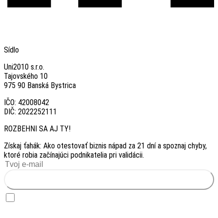
Sídlo
Uni2010 s.r.o.
Tajovského 10
975 90 Banská Bystrica
IČO: 42008042
DIČ: 2022252111
ROZBEHNI SA AJ TY!
Získaj ťahák: Ako otestovať biznis nápad za 21 dní a spoznaj chyby,
ktoré robia začínajúci podnikatelia pri validácii.
Chcem ťahák zadarmo
Chcem dostávať inšpiráciu — raz za 2 týždne prípadová štúdia foundera, ktorý
testoval biznis nápad. Súhlas môžem kedykoľvek odvolať odhlásením v emaili.