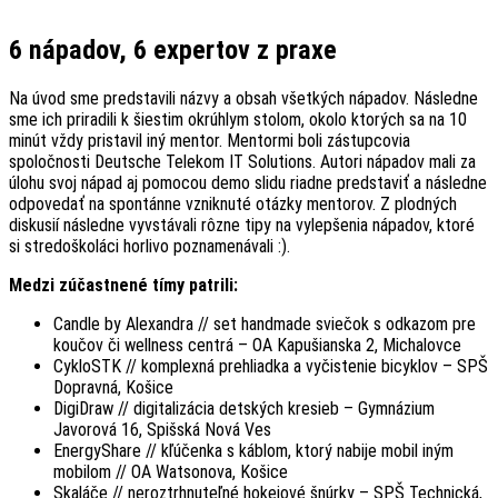
6 nápadov, 6 expertov z praxe
Na úvod sme predstavili názvy a obsah všetkých nápadov. Následne
sme ich priradili k šiestim okrúhlym stolom, okolo ktorých sa na 10
minút vždy pristavil iný mentor. Mentormi boli zástupcovia
spoločnosti Deutsche Telekom IT Solutions. Autori nápadov mali za
úlohu svoj nápad aj pomocou demo slidu riadne predstaviť a následne
odpovedať na spontánne vzniknuté otázky mentorov. Z plodných
diskusií následne vyvstávali rôzne tipy na vylepšenia nápadov, ktoré
si stredoškoláci horlivo poznamenávali :).
Medzi zúčastnené tímy patrili:
Candle by Alexandra // set handmade sviečok s odkazom pre
koučov či wellness centrá – OA Kapušianska 2, Michalovce
CykloSTK // komplexná prehliadka a vyčistenie bicyklov – SPŠ
Dopravná, Košice
DigiDraw // digitalizácia detských kresieb – Gymnázium
Javorová 16, Spišská Nová Ves
EnergyShare // kľúčenka s káblom, ktorý nabije mobil iným
mobilom // OA Watsonova, Košice
Skaláče // neroztrhnuteľné hokejové šnúrky – SPŠ Technická,