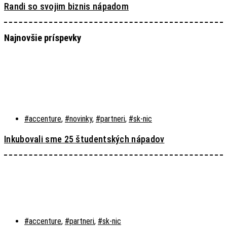
Randi so svojim biznis nápadom
Najnovšie príspevky
#accenture
,
#novinky
,
#partneri
,
#sk-nic
Inkubovali sme 25 študentských nápadov
#accenture
,
#partneri
,
#sk-nic