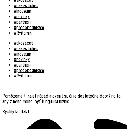
#akozacat
#casestudies
#inoveum
#novinky
#partneri
#precopodnikam
#Rvitamin
#akozacat
#casestudies
#inoveum
#novinky
#partneri
#precopodnikam
#Rvitamin
Pomôžeme ti nájsť nápad a overiť si, či je dostatočne dobrý na to,
aby z neho mohol byť fungujúci biznis.
Rýchly kontakt