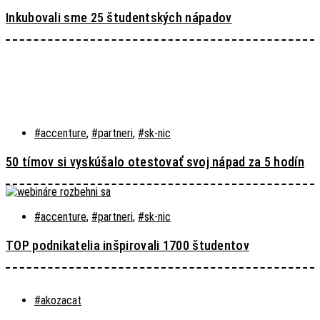
Inkubovali sme 25 študentských nápadov
#accenture
,
#partneri
,
#sk-nic
50 tímov si vyskúšalo otestovať svoj nápad za 5 hodín
#accenture
,
#partneri
,
#sk-nic
TOP podnikatelia inšpirovali 1700 študentov
#akozacat