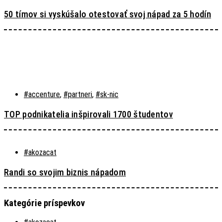
50 tímov si vyskúšalo otestovať svoj nápad za 5 hodín
#accenture
,
#partneri
,
#sk-nic
TOP podnikatelia inšpirovali 1700 študentov
#akozacat
Randi so svojim biznis nápadom
Kategórie príspevkov