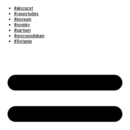
#akozacat
#casestudies
#inoveum
#novinky
#partneri
#precopodnikam
#Rvitamin