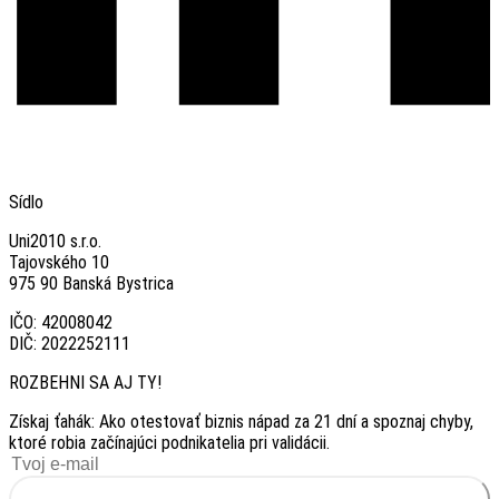
Sídlo
Uni2010 s.r.o.
Tajovského 10
975 90 Banská Bystrica
IČO: 42008042
DIČ: 2022252111
ROZBEHNI SA AJ TY!
Získaj ťahák: Ako otestovať biznis nápad za 21 dní a spoznaj chyby,
ktoré robia začínajúci podnikatelia pri validácii.
Chcem ťahák zadarmo