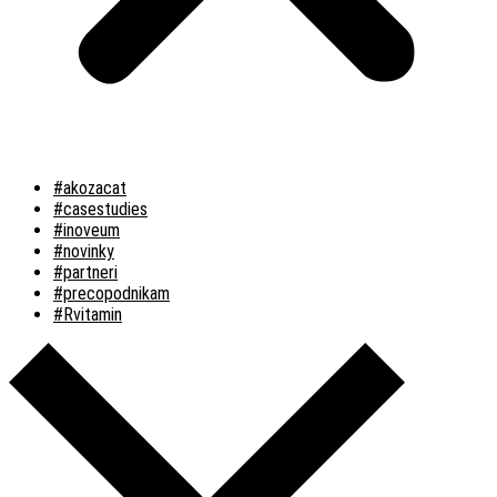
#akozacat
#casestudies
#inoveum
#novinky
#partneri
#precopodnikam
#Rvitamin