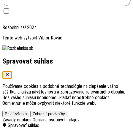
Chcem dostávať inšpiráciu — raz za 2 týždne prípadová štúdia foundera, ktorý
testoval biznis nápad. Súhlas môžem kedykoľvek odvolať odhlásením v emaili.
Rozbehni sa! 2024
Tento web vytvoril Viktor Kováč
Spravovať súhlas
Používame cookies a podobné technológie na zlepšenie vášho
zážitku, analýzu návštevnosti a zobrazovanie relevantného obsahu.
Bez vášho súhlasu nebudeme ukladať nepotrebné cookies.
Odmietnutie môže ovplyvniť niektoré funkcie webu.
Prijať všetko
Zobraziť predvoľby
Zásady cookies
Ochrana osobných údajov
Spravovať súhlas