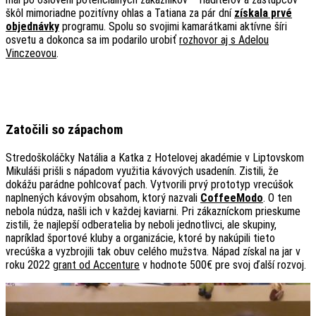
škôl mimoriadne pozitívny ohlas a Tatiana za pár dní
získala prvé
objednávky
programu. Spolu so svojimi kamarátkami aktívne šíri
osvetu a dokonca sa im podarilo urobiť
rozhovor aj s Adelou
Vinczeovou
.
Zatočili so zápachom
Stredoškoláčky Natália a Katka z Hotelovej akadémie v Liptovskom
Mikuláši prišli s nápadom využitia kávových usadenín. Zistili, že
dokážu parádne pohlcovať pach. Vytvorili prvý prototyp vrecúšok
naplnených kávovým obsahom, ktorý nazvali
CoffeeModo
. O ten
nebola núdza, našli ich v každej kaviarni. Pri zákazníckom prieskume
zistili, že najlepší odberatelia by neboli jednotlivci, ale skupiny,
napríklad športové kluby a organizácie, ktoré by nakúpili tieto
vrecúška a vyzbrojili tak obuv celého mužstva. Nápad získal na jar v
roku 2022
grant od Accenture
v hodnote 500€ pre svoj ďalší rozvoj.