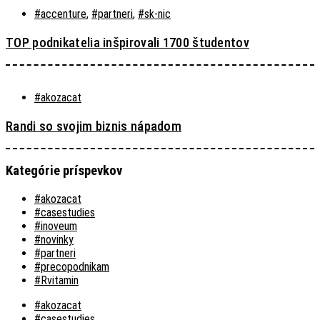
#accenture
,
#partneri
,
#sk-nic
TOP podnikatelia inšpirovali 1700 študentov
#akozacat
Randi so svojim biznis nápadom
Kategórie príspevkov
#akozacat
#casestudies
#inoveum
#novinky
#partneri
#precopodnikam
#Rvitamin
#akozacat
#casestudies