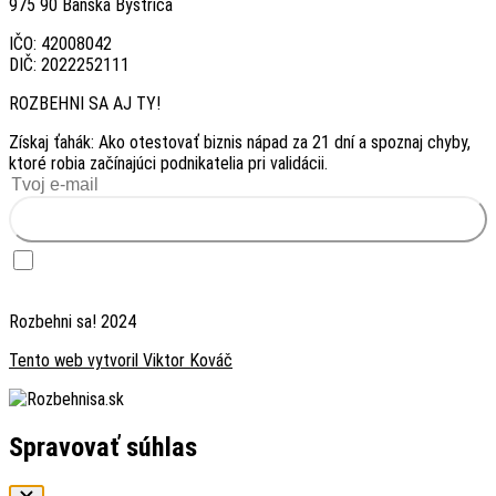
975 90 Banská Bystrica
IČO: 42008042
DIČ: 2022252111
ROZBEHNI SA AJ TY!
Získaj ťahák: Ako otestovať biznis nápad za 21 dní a spoznaj chyby,
ktoré robia začínajúci podnikatelia pri validácii.
Chcem ťahák zadarmo
Chcem dostávať inšpiráciu — raz za 2 týždne prípadová štúdia foundera, ktorý
testoval biznis nápad. Súhlas môžem kedykoľvek odvolať odhlásením v emaili.
Rozbehni sa! 2024
Tento web vytvoril Viktor Kováč
Spravovať súhlas