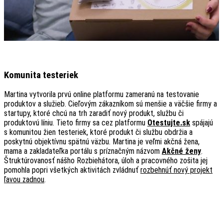
Komunita testeriek
Martina vytvorila prvú online platformu zameranú na testovanie
produktov a služieb. Cieľovým zákazníkom sú menšie a väčšie firmy a
startupy, ktoré chcú na trh zaradiť nový produkt, službu či
produktovú líniu. Tieto firmy sa cez platformu
Otestujte.sk
spájajú
s komunitou žien testeriek, ktoré produkt či službu obdržia a
poskytnú objektívnu spätnú väzbu. Martina je veľmi akčná žena,
mama a zakladateľka portálu s príznačným názvom
Akčné ženy
.
Štruktúrovanosť nášho Rozbiehátora, úloh a pracovného zošita jej
pomohla popri všetkých aktivitách zvládnuť
rozbehnúť nový projekt
ľavou zadnou
.