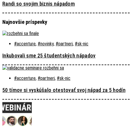
Randi so svojim biznis nápadom
Najnovšie príspevky
#accenture
,
#novinky
,
#partneri
,
#sk-nic
Inkubovali sme 25 študentských nápadov
#accenture
,
#partneri
,
#sk-nic
50 tímov si vyskúšalo otestovať svoj nápad za 5 hodín