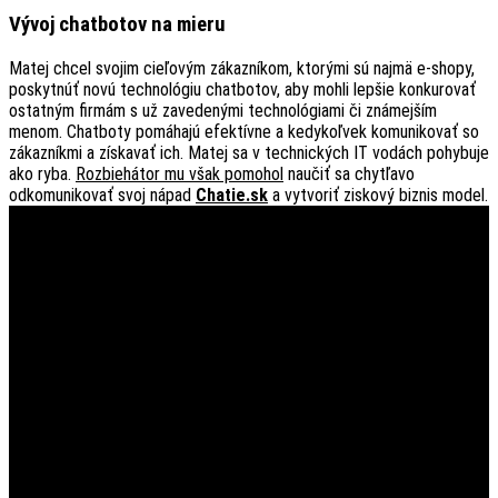
Vývoj chatbotov na mieru
Matej chcel svojim cieľovým zákazníkom, ktorými sú najmä e-shopy,
poskytnúť novú technológiu chatbotov, aby mohli lepšie konkurovať
ostatným firmám s už zavedenými technológiami či známejším
menom. Chatboty pomáhajú efektívne a kedykoľvek komunikovať so
zákazníkmi a získavať ich. Matej sa v technických IT vodách pohybuje
ako ryba.
Rozbiehátor mu však pomohol
naučiť sa chytľavo
odkomunikovať svoj nápad
Chatie.sk
a vytvoriť ziskový biznis model.