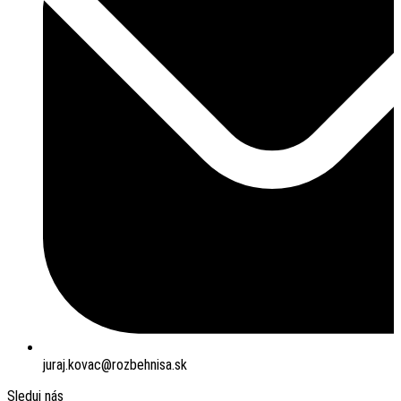
juraj.kovac@rozbehnisa.sk
Sleduj nás