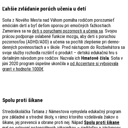
Ľahšie zvládanie porúch učenia u detí
Soňa z Nového Mesta nad Váhom pomáha rodičom porozumieť
emóciám detí a byť deťom oporou pri emočných ťažkostiach.
Zameriava sa na
deti s poruchami pozornosti a učenia sa
. Svojou
prácou podporuje oslabené funkcie mozgu, aby deti s poruchou
pozornosťou (ADHD/ADD) a učenia sa pocítili zlepšenie pri denno-
denných povinnostiach a v škole. Pred nástupom do Rozbiehátora sa
svoje služby rozhodla rozšíriť o produkt – detskú edukačnú hru s
detailným návodom pre rodičov. Nazvala ich
Hmatové čísla
. Soňa v
júni 2020 program úspešne ukončila a
od Accenture si vybojovala
grant v hodnote 1000€
.
Spolu proti šikane
Stredoškoláčka Tatiana z Námestova vymyslela edukačný program
pre základné a stredné školy, v rámci ktorého vzdelávala žiakov o
šikane, jej prevencii a obrane proti nej. Nápad
Spolu proti šikane
mal po oslovení potenciálnych zákazníkov – riaditeľov a zástupcov