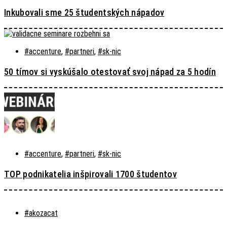
Inkubovali sme 25 študentských nápadov
#accenture
,
#partneri
,
#sk-nic
50 tímov si vyskúšalo otestovať svoj nápad za 5 hodín
#accenture
,
#partneri
,
#sk-nic
TOP podnikatelia inšpirovali 1700 študentov
#akozacat