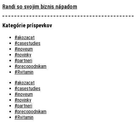
Randi so svojim biznis nápadom
Kategórie príspevkov
#akozacat
#casestudies
#inoveum
#novinky
#partneri
#precopodnikam
#Rvitamin
#akozacat
#casestudies
#inoveum
#novinky
#partneri
#precopodnikam
#Rvitamin