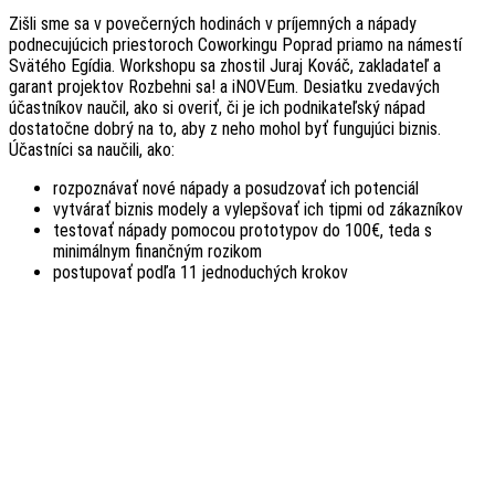
Zišli sme sa v povečerných hodinách v príjemných a nápady
podnecujúcich priestoroch Coworkingu Poprad priamo na námestí
Svätého Egídia. Workshopu sa zhostil Juraj Kováč, zakladateľ a
garant projektov Rozbehni sa! a iNOVEum. Desiatku zvedavých
účastníkov naučil, ako si overiť, či je ich podnikateľský nápad
dostatočne dobrý na to, aby z neho mohol byť fungujúci biznis.
Účastníci sa naučili, ako:
rozpoznávať nové nápady a posudzovať ich potenciál
vytvárať biznis modely a vylepšovať ich tipmi od zákazníkov
testovať nápady pomocou prototypov do 100€, teda s
minimálnym finančným rozikom
postupovať podľa 11 jednoduchých krokov