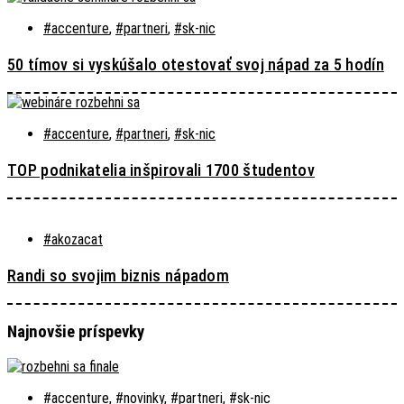
#accenture
,
#partneri
,
#sk-nic
50 tímov si vyskúšalo otestovať svoj nápad za 5 hodín
#accenture
,
#partneri
,
#sk-nic
TOP podnikatelia inšpirovali 1700 študentov
#akozacat
Randi so svojim biznis nápadom
Najnovšie príspevky
#accenture
,
#novinky
,
#partneri
,
#sk-nic