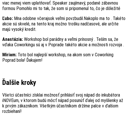
viac menej viem uplatňovať. Speaker zaujímavý, podané zábavnou
formou Pomohlo mi to tak, že som si pripomenul to, čo je dôležité
Ľubo:
Mna odobne včerajsok veľmi povzbudil.Nakoplo ma to . Takéto
akcie sú skvelé, na tento kraj možno trošku nadčasové, ale určite
majú vysoký kredit.
Anastázia:
Workshop bol parádny a veľmi prínosný . Teším sa, že
vďaka Coworkingu sú aj v Poprade takéto akcie a možnosti rozvoja .
Miriam:
Toto bol najlepší workshop, na akom som v Coworking
Poprad bola! Ďakujem!
Ďalšie kroky
Všetci účastníci získlai možnosť prihlásiť svoj nápad do inkubátora
iNOVEum, v ktorom budú môcť nápad posunúť ďalej od myšlienky až
k prvým zákazníkom. Všetkým účastníkom držíme palce v ďalšom
rozbiehaní!