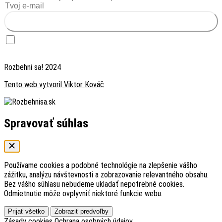
Chcem ťahák zadarmo
Chcem dostávať inšpiráciu — raz za 2 týždne prípadová štúdia foundera, ktorý
testoval biznis nápad. Súhlas môžem kedykoľvek odvolať odhlásením v emaili.
Rozbehni sa! 2024
Tento web vytvoril Viktor Kováč
Spravovať súhlas
Používame cookies a podobné technológie na zlepšenie vášho
zážitku, analýzu návštevnosti a zobrazovanie relevantného obsahu.
Bez vášho súhlasu nebudeme ukladať nepotrebné cookies.
Odmietnutie môže ovplyvniť niektoré funkcie webu.
Prijať všetko
Zobraziť predvoľby
Zásady cookies
Ochrana osobných údajov