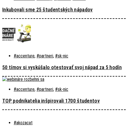
Inkubovali sme 25 študentských nápadov
#accenture
,
#partneri
,
#sk-nic
50 tímov si vyskúšalo otestovať svoj nápad za 5 hodín
#accenture
,
#partneri
,
#sk-nic
TOP podnikatelia inšpirovali 1700 študentov
#akozacat