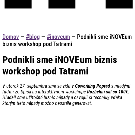
Domov
—
#blog
—
#inoveum
—
Podnikli sme iNOVEum
biznis workshop pod Tatrami
Podnikli sme iNOVEum biznis
workshop pod Tatrami
V utorok 27. septembra sme sa zišli v
Coworking Poprad
s mladými
ľuďmi zo Spiša na interaktívnom workshope
Rozbehni sa! so 100€
.
Hľadali sme užitočné biznis nápady a osvojili si techniky, vďaka
ktorým tieto nápady možno neustále generovať.