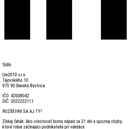
Sídlo
Uni2010 s.r.o.
Tajovského 10
975 90 Banská Bystrica
IČO: 42008042
DIČ: 2022252111
ROZBEHNI SA AJ TY!
Získaj ťahák: Ako otestovať biznis nápad za 21 dní a spoznaj chyby,
ktoré robia začínajúci podnikatelia pri validácii.