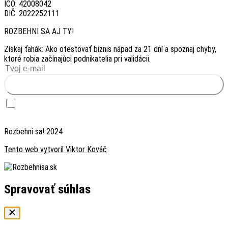
IČO: 42008042
DIČ: 2022252111
ROZBEHNI SA AJ TY!
Získaj ťahák: Ako otestovať biznis nápad za 21 dní a spoznaj chyby,
ktoré robia začínajúci podnikatelia pri validácii.
Chcem ťahák zadarmo
Chcem dostávať inšpiráciu — raz za 2 týždne prípadová štúdia foundera, ktorý
testoval biznis nápad. Súhlas môžem kedykoľvek odvolať odhlásením v emaili.
Rozbehni sa! 2024
Tento web vytvoril Viktor Kováč
Spravovať súhlas