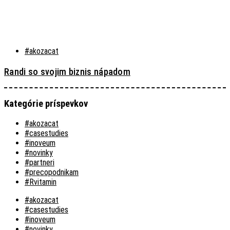
#akozacat
Randi so svojim biznis nápadom
Kategórie príspevkov
#akozacat
#casestudies
#inoveum
#novinky
#partneri
#precopodnikam
#Rvitamin
#akozacat
#casestudies
#inoveum
#novinky