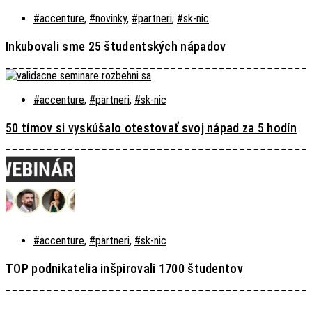
#accenture
,
#novinky
,
#partneri
,
#sk-nic
Inkubovali sme 25 študentských nápadov
#accenture
,
#partneri
,
#sk-nic
50 tímov si vyskúšalo otestovať svoj nápad za 5 hodín
#accenture
,
#partneri
,
#sk-nic
TOP podnikatelia inšpirovali 1700 študentov