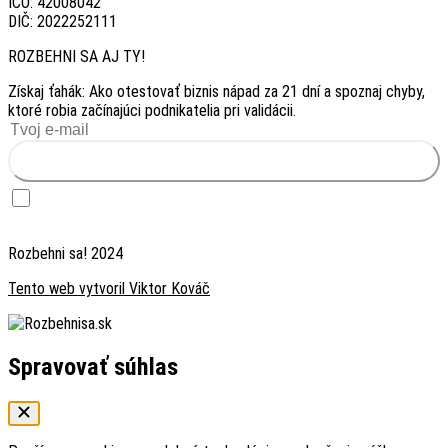
IČO: 42008042
DIČ: 2022252111
ROZBEHNI SA AJ TY!
Získaj ťahák: Ako otestovať biznis nápad za 21 dní a spoznaj chyby,
ktoré robia začínajúci podnikatelia pri validácii.
Chcem ťahák zadarmo
Chcem dostávať inšpiráciu — raz za 2 týždne prípadová štúdia foundera, ktorý
testoval biznis nápad. Súhlas môžem kedykoľvek odvolať odhlásením v emaili.
Rozbehni sa! 2024
Tento web vytvoril Viktor Kováč
Spravovať súhlas