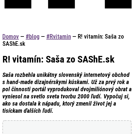
Domov
—
#blog
—
#Rvitamin
—
R! vitamín: Saša zo
SAShE.sk
R! vitamín: Saša zo SAShE.sk
Saša rozbehla unikátny slovenský internetový obchod
s hand-made dizajnérskymi kúskami. Už za prvý rok a
pol činnosti portál vyprodukoval dvojmiliónový obrat a
vyniesol na svetlo sveta tvorbu 2000 ľudí. Vypočuj si,
ako sa dostala k nápadu, ktorý zmenil život jej a
tisíckam ďalších ľudí.