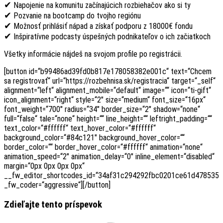
✔
Napojenie na komunitu začínajúcich rozbiehačov ako si ty
✔
Pozvanie na bootcamp do tvojho regiónu
✔
Možnosť prihlásiť nápad a získať podporu z 18000€ fondu
✔
Inšpiratívne podcasty úspešných podnikateľov o ich začiatkoch
Všetky informácie nájdeš na svojom profile po registrácii.
[button id=“b99486ad39fd0b817e178058382e001c“ text=“Chcem
sa registrovať“ url=“https://rozbehnisa.sk/registracia“ target=“_self“
alignment=“left“ alignment_mobile=“default“ image=““ icon=“ti-gift“
icon_alignment=“right“ style=“2″ size=“medium“ font_size=“16px“
font_weight=“700″ radius=“34″ border_size=“2″ shadow=“none“
full=“false“ tale=“none“ height=““ line_height=““ leftright_padding=““
text_color=“#ffffff“ text_hover_color=“#ffffff“
background_color=“#84c121″ background_hover_color=““
border_color=““ border_hover_color=“#ffffff“ animation=“none“
animation_speed=“2″ animation_delay=“0″ inline_element=“disabled“
margin=“0px 0px 0px 0px“
__fw_editor_shortcodes_id=“34af31c294292fbc0201ce61d478535b
_fw_coder=“aggressive“][/button]
Zdieľajte tento príspevok