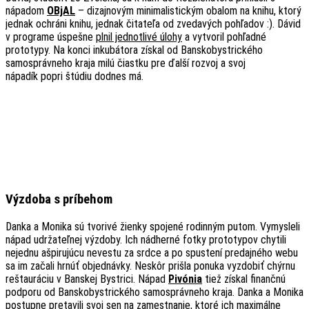
nápadom
OBjAL
– dizajnovým minimalistickým obalom na knihu, ktorý
jednak ochráni knihu, jednak čitateľa od zvedavých pohľadov :). Dávid
v programe úspešne
plnil jednotlivé úlohy
a vytvoril pohľadné
prototypy. Na konci inkubátora získal od Banskobystrického
samosprávneho kraja milú čiastku pre ďalší rozvoj a svoj
nápadík popri štúdiu dodnes má.
Výzdoba s príbehom
Danka a Monika sú tvorivé žienky spojené rodinným putom. Vymysleli
nápad udržateľnej výzdoby. Ich nádherné fotky prototypov chytili
nejednu ašpirujúcu nevestu za srdce a po spustení predajného webu
sa im začali hrnúť objednávky. Neskôr prišla ponuka vyzdobiť chýrnu
reštauráciu v Banskej Bystrici. Nápad
Pivónia
tiež získal finančnú
podporu od Banskobystrického samosprávneho kraja. Danka a Monika
postupne pretavili svoj sen na zamestnanie, ktoré ich maximálne