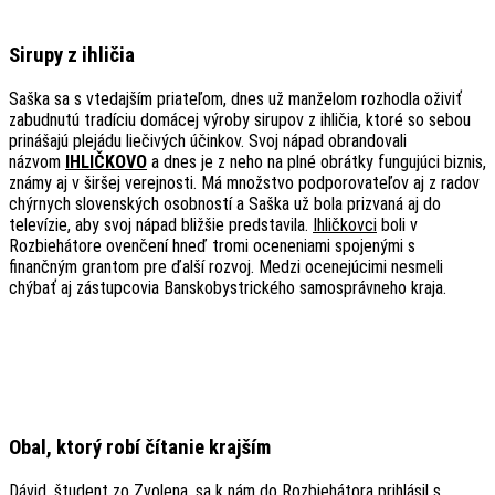
Sirupy z ihličia
Saška sa s vtedajším priateľom, dnes už manželom rozhodla oživiť
zabudnutú tradíciu domácej výroby sirupov z ihličia, ktoré so sebou
prinášajú plejádu liečivých účinkov. Svoj nápad obrandovali
názvom
IHLIČKOVO
a dnes je z neho na plné obrátky fungujúci biznis,
známy aj v širšej verejnosti. Má množstvo podporovateľov aj z radov
chýrnych slovenských osobností a Saška už bola prizvaná aj do
televízie, aby svoj nápad bližšie predstavila.
Ihličkovci
boli v
Rozbiehátore ovenčení hneď tromi oceneniami spojenými s
finančným grantom pre ďalší rozvoj. Medzi ocenejúcimi nesmeli
chýbať aj zástupcovia Banskobystrického samosprávneho kraja.
Obal, ktorý robí čítanie krajším
Dávid, študent zo Zvolena, sa k nám do Rozbiehátora prihlásil s