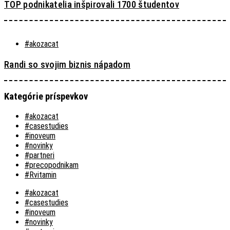
TOP podnikatelia inšpirovali 1700 študentov
#akozacat
Randi so svojim biznis nápadom
Kategórie príspevkov
#akozacat
#casestudies
#inoveum
#novinky
#partneri
#precopodnikam
#Rvitamin
#akozacat
#casestudies
#inoveum
#novinky