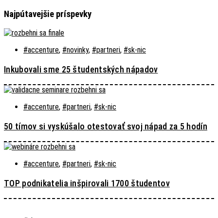
Najpútavejšie príspevky
#accenture
,
#novinky
,
#partneri
,
#sk-nic
Inkubovali sme 25 študentských nápadov
#accenture
,
#partneri
,
#sk-nic
50 tímov si vyskúšalo otestovať svoj nápad za 5 hodín
#accenture
,
#partneri
,
#sk-nic
TOP podnikatelia inšpirovali 1700 študentov