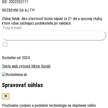
DIČ: 2022252111
ROZBEHNI SA AJ TY!
Získaj ťahák: Ako otestovať biznis nápad za 21 dní a spoznaj chyby,
ktoré robia začínajúci podnikatelia pri validácii.
Chcem ťahák zadarmo
Chcem dostávať inšpiráciu — raz za 2 týždne prípadová štúdia foundera, ktorý
testoval biznis nápad. Súhlas môžem kedykoľvek odvolať odhlásením v emaili.
Rozbehni sa! 2024
Tento web vytvoril Viktor Kováč
Spravovať súhlas
Používame cookies a podobné technológie na zlepšenie vášho