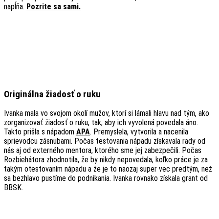
napĺňa.
Pozrite sa sami.
Originálna žiadosť o ruku
Ivanka mala vo svojom okolí mužov, ktorí si lámali hlavu nad tým, ako
zorganizovať žiadosť o ruku, tak, aby ich vyvolená povedala áno.
Takto prišla s nápadom
APA
. Premyslela, vytvorila a nacenila
sprievodcu zásnubami. Počas testovania nápadu získavala rady od
nás aj od externého mentora, ktorého sme jej zabezpečili. Počas
Rozbiehátora zhodnotila, že by nikdy nepovedala, koľko práce je za
takým otestovaním nápadu a že je to naozaj super vec predtým, než
sa bezhlavo pustíme do podnikania. Ivanka rovnako získala grant od
BBSK.