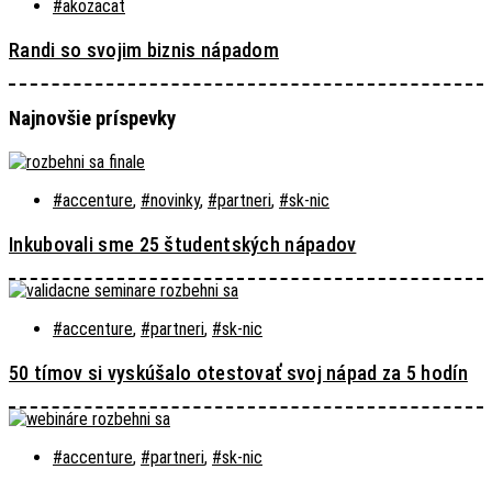
#akozacat
Randi so svojim biznis nápadom
Najnovšie príspevky
#accenture
,
#novinky
,
#partneri
,
#sk-nic
Inkubovali sme 25 študentských nápadov
#accenture
,
#partneri
,
#sk-nic
50 tímov si vyskúšalo otestovať svoj nápad za 5 hodín
#accenture
,
#partneri
,
#sk-nic